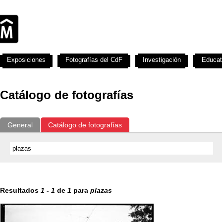
Exposiciones
Fotografías del CdF
Investigación
Educat
Catálogo de fotografías
General
Catálogo de fotografías
Resultados
1
-
1
de
1
para
plazas