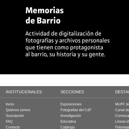
INSTITUCIONALES
SECCIONES
DESTA
Inicio
Exposiciones
MUFF, fes
Quiénes somos
Fotografías del CdF
Canal d
Suscripción
Investigación
Convoca
FAQ
Educativa
Líneas d
Contacto
Catálogo
Fotoviaj