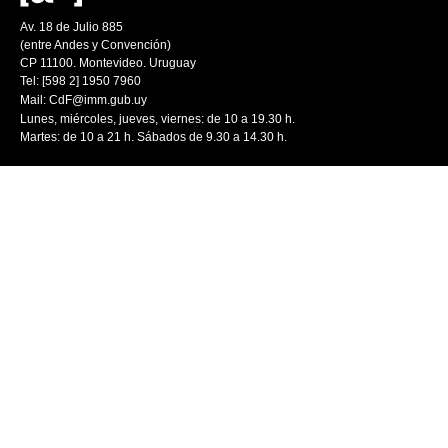
Av. 18 de Julio 885
(entre Andes y Convención)
CP 11100. Montevideo. Uruguay
Tel: [598 2] 1950 7960
Mail:
CdF@imm.gub.uy
Lunes, miércoles, jueves, viernes: de 10 a 19.30 h.
Martes: de 10 a 21 h. Sábados de 9.30 a 14.30 h.