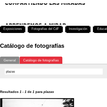
Exposiciones
Fotografías del CdF
Investigación
Educat
Catálogo de fotografías
General
Catálogo de fotografías
Resultados
1
-
1
de
1
para
plazas