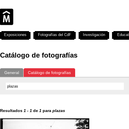
Exposiciones
Fotografías del CdF
Investigación
Educat
Catálogo de fotografías
General
Catálogo de fotografías
Resultados
1
-
1
de
1
para
plazas