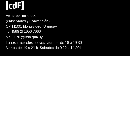
Av. 18 de Julio 885
(entre Andes y Convención)
CP 11100. Montevideo. Uruguay
Tel: [598 2] 1950 7960
Mail:
CdF@imm.gub.uy
Lunes, miércoles, jueves, viernes: de 10 a 19.30 h.
Martes: de 10 a 21 h. Sábados de 9.30 a 14.30 h.