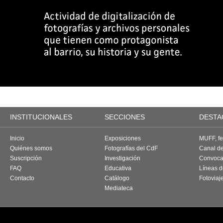
INSTITUCIONALES
SECCIONES
DESTA
Inicio
Exposiciones
MUFF, fes
Quiénes somos
Fotografías del CdF
Canal d
Suscripción
Investigación
Convoca
FAQ
Educativa
Líneas d
Contacto
Catálogo
Fotoviaj
Mediateca