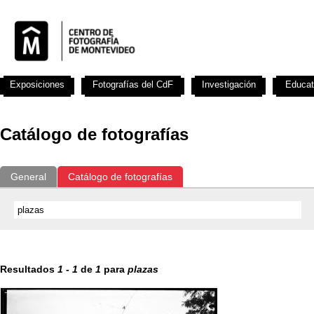
Exposiciones
Fotografías del CdF
Investigación
Educat
Catálogo de fotografías
General
Catálogo de fotografías
Resultados
1
-
1
de
1
para
plazas