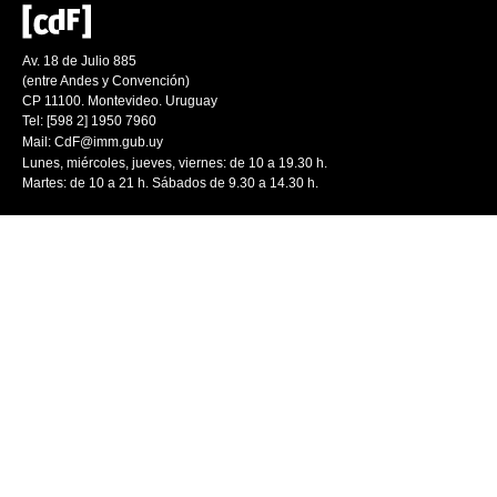
Av. 18 de Julio 885
(entre Andes y Convención)
CP 11100. Montevideo. Uruguay
Tel: [598 2] 1950 7960
Mail:
CdF@imm.gub.uy
Lunes, miércoles, jueves, viernes: de 10 a 19.30 h.
Martes: de 10 a 21 h. Sábados de 9.30 a 14.30 h.