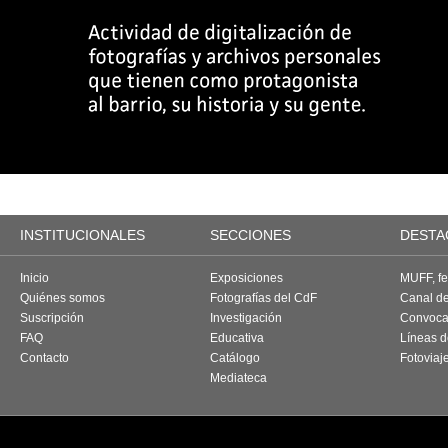
INSTITUCIONALES
SECCIONES
DESTA
Inicio
Exposiciones
MUFF, fes
Quiénes somos
Fotografías del CdF
Canal d
Suscripción
Investigación
Convoca
FAQ
Educativa
Líneas d
Contacto
Catálogo
Fotoviaj
Mediateca