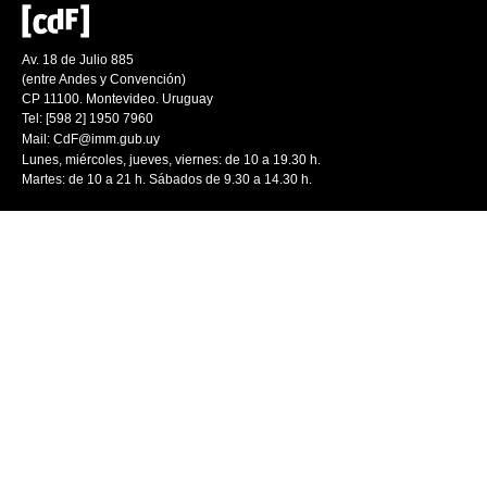
Av. 18 de Julio 885
(entre Andes y Convención)
CP 11100. Montevideo. Uruguay
Tel: [598 2] 1950 7960
Mail:
CdF@imm.gub.uy
Lunes, miércoles, jueves, viernes: de 10 a 19.30 h.
Martes: de 10 a 21 h. Sábados de 9.30 a 14.30 h.