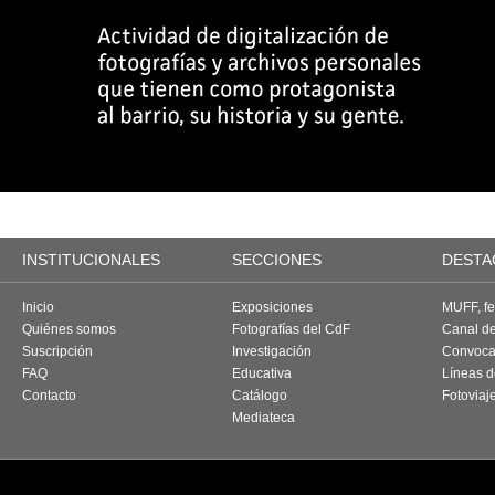
INSTITUCIONALES
SECCIONES
DESTA
Inicio
Exposiciones
MUFF, fes
Quiénes somos
Fotografías del CdF
Canal d
Suscripción
Investigación
Convoca
FAQ
Educativa
Líneas d
Contacto
Catálogo
Fotoviaj
Mediateca