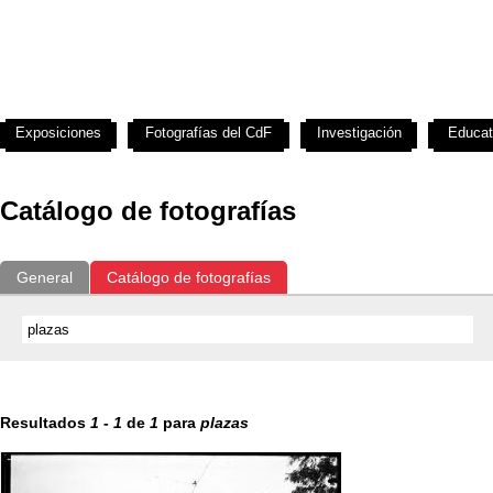
Exposiciones
Fotografías del CdF
Investigación
Educat
Catálogo de fotografías
General
Catálogo de fotografías
Resultados
1
-
1
de
1
para
plazas