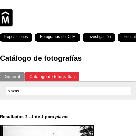
Exposiciones
Fotografías del CdF
Investigación
Educat
Catálogo de fotografías
General
Catálogo de fotografías
Resultados
1
-
1
de
1
para
plazas