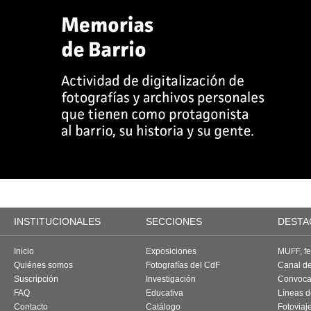
INSTITUCIONALES
SECCIONES
DESTA
Inicio
Exposiciones
MUFF, fes
Quiénes somos
Fotografías del CdF
Canal d
Suscripción
Investigación
Convoca
FAQ
Educativa
Líneas d
Contacto
Catálogo
Fotoviaj