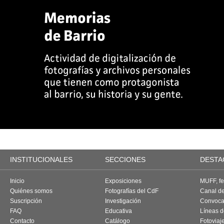
INSTITUCIONALES
SECCIONES
DESTA
Inicio
Exposiciones
MUFF, fes
Quiénes somos
Fotografías del CdF
Canal d
Suscripción
Investigación
Convoca
FAQ
Educativa
Líneas d
Contacto
Catálogo
Fotoviaj