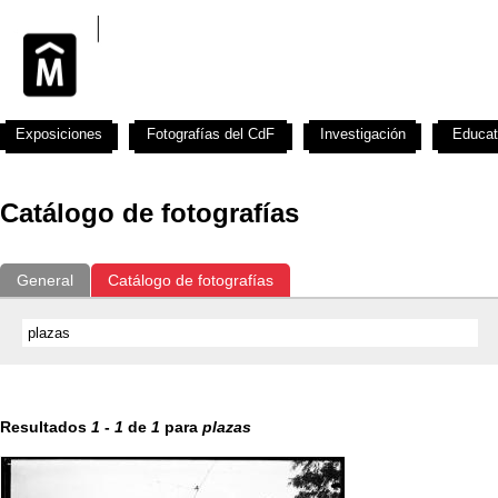
Exposiciones
Fotografías del CdF
Investigación
Educat
Catálogo de fotografías
General
Catálogo de fotografías
Resultados
1
-
1
de
1
para
plazas