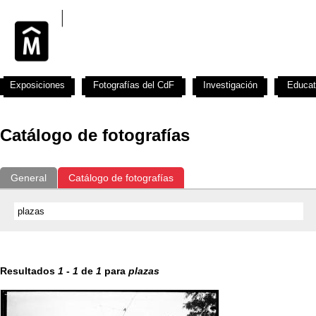
Exposiciones
Fotografías del CdF
Investigación
Educat
Catálogo de fotografías
General
Catálogo de fotografías
Resultados
1
-
1
de
1
para
plazas