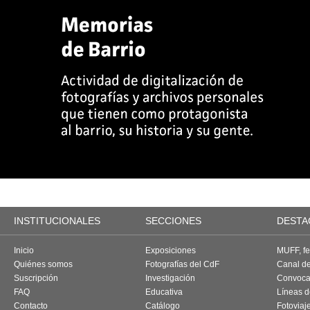
INSTITUCIONALES
SECCIONES
DESTA
Inicio
Exposiciones
MUFF, fes
Quiénes somos
Fotografías del CdF
Canal d
Suscripción
Investigación
Convoca
FAQ
Educativa
Líneas d
Contacto
Catálogo
Fotoviaj