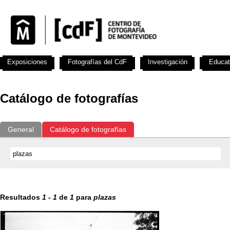
Exposiciones
Fotografías del CdF
Investigación
Educat
Catálogo de fotografías
General
Catálogo de fotografías
Resultados
1
-
1
de
1
para
plazas