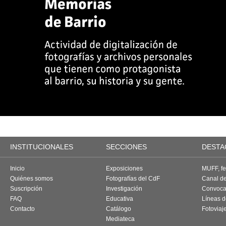
INSTITUCIONALES
SECCIONES
DESTA
Inicio
Exposiciones
MUFF, fes
Quiénes somos
Fotografías del CdF
Canal d
Suscripción
Investigación
Convoca
FAQ
Educativa
Líneas d
Contacto
Catálogo
Fotoviaj
Mediateca