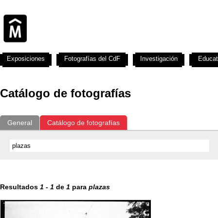
Exposiciones
Fotografías del CdF
Investigación
Educat
Catálogo de fotografías
General
Catálogo de fotografías
Resultados
1
-
1
de
1
para
plazas