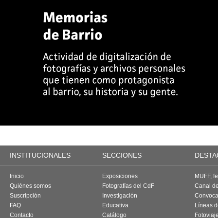
INSTITUCIONALES
SECCIONES
DESTA
Inicio
Exposiciones
MUFF, fes
Quiénes somos
Fotografías del CdF
Canal d
Suscripción
Investigación
Convoca
FAQ
Educativa
Líneas d
Contacto
Catálogo
Fotoviaj