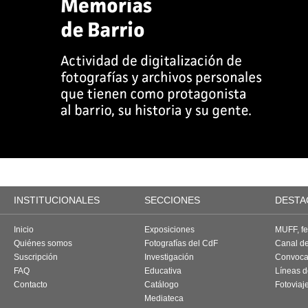
INSTITUCIONALES
SECCIONES
DESTA
Inicio
Exposiciones
MUFF, fes
Quiénes somos
Fotografías del CdF
Canal d
Suscripción
Investigación
Convoca
FAQ
Educativa
Líneas d
Contacto
Catálogo
Fotoviaj
Mediateca