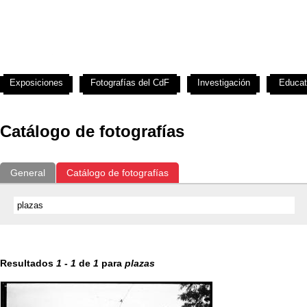
Exposiciones
Fotografías del CdF
Investigación
Educat
Catálogo de fotografías
General
Catálogo de fotografías
Resultados
1
-
1
de
1
para
plazas