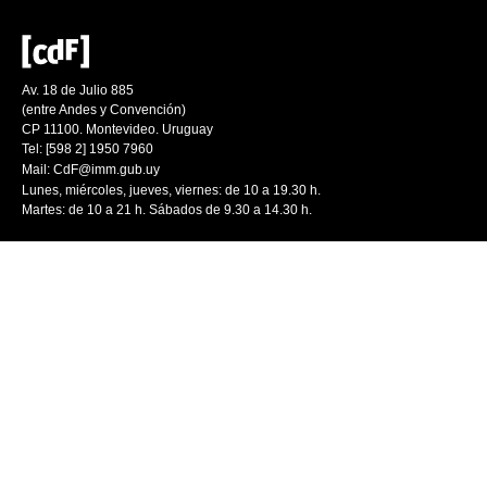
Av. 18 de Julio 885
(entre Andes y Convención)
CP 11100. Montevideo. Uruguay
Tel: [598 2] 1950 7960
Mail:
CdF@imm.gub.uy
Lunes, miércoles, jueves, viernes: de 10 a 19.30 h.
Martes: de 10 a 21 h. Sábados de 9.30 a 14.30 h.