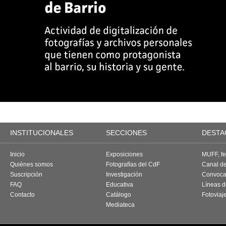
INSTITUCIONALES
SECCIONES
DESTA
Inicio
Exposiciones
MUFF, fes
Quiénes somos
Fotografías del CdF
Canal d
Suscripción
Investigación
Convoca
FAQ
Educativa
Líneas d
Contacto
Catálogo
Fotoviaj
Mediateca