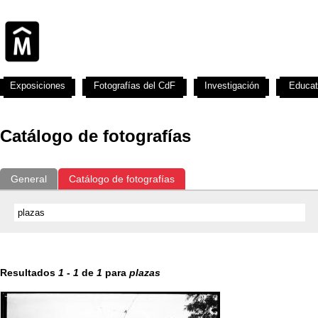
Exposiciones
Fotografías del CdF
Investigación
Educat
Catálogo de fotografías
General
Catálogo de fotografías
Resultados
1
-
1
de
1
para
plazas