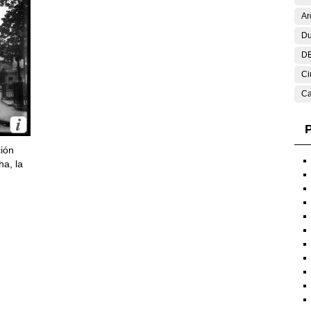
Ar
Du
DE
Ci
Ca
P
ción
ha, la