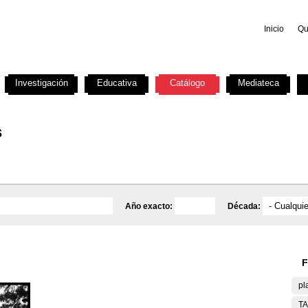
Inicio
Qu
Investigación
Educativa
Catálogo
Mediateca
s
Año exacto:
Década:
F
pl
T