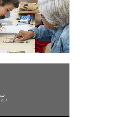
Razón
e CdF