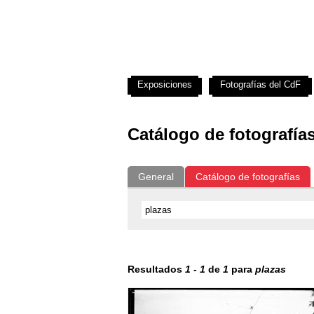
Exposiciones
Fotografías del CdF
Catálogo de fotografía
General
Catálogo de fotografías
Resultados
1
-
1
de
1
para
plazas