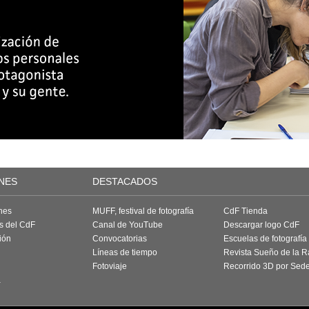
NES
DESTACADOS
nes
MUFF, festival de fotografía
CdF Tienda
as del CdF
Canal de YouTube
Descargar logo CdF
ión
Convocatorias
Escuelas de fotografía
Líneas de tiempo
Revista Sueño de la 
Fotoviaje
Recorrido 3D por Sed
a