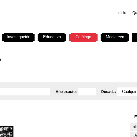
Inicio
Qu
Investigación
Educativa
Catálogo
Mediateca
s
Año exacto:
Década:
F
pl
T