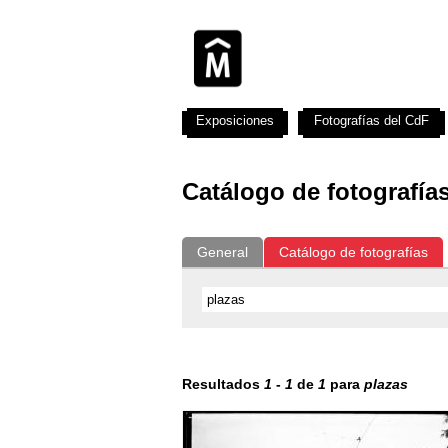
Exposiciones
Fotografías del CdF
Catálogo de fotografía
General
Catálogo de fotografías
Resultados
1
-
1
de
1
para
plazas