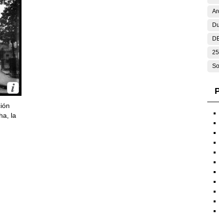
Ar
Du
DE
25
So
P
ción
ha, la