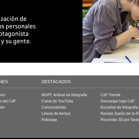
NES
DESTACADOS
nes
MUFF, festival de fotografía
CdF Tienda
as del CdF
Canal de YouTube
Descargar logo CdF
ión
Convocatorias
Escuelas de fotografía
Líneas de tiempo
Revista Sueño de la 
Fotoviaje
Recorrido 3D por Sed
a