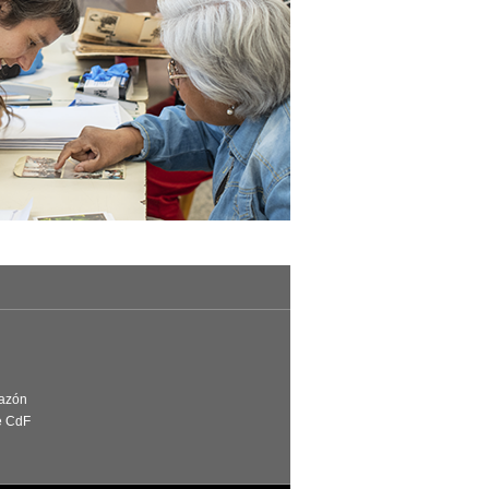
Razón
e CdF