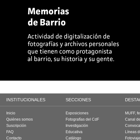
INSTITUCIONALES
SECCIONES
DESTA
Inicio
Exposiciones
MUFF, fes
Quiénes somos
Fotografías del CdF
Canal d
Suscripción
Investigación
Convoca
FAQ
Educativa
Líneas d
Contacto
Catálogo
Fotoviaj