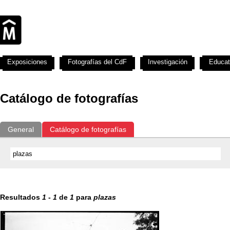
Exposiciones
Fotografías del CdF
Investigación
Educat
Catálogo de fotografías
General
Catálogo de fotografías
Resultados
1
-
1
de
1
para
plazas