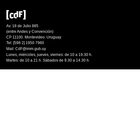
Av. 18 de Julio 885
(entre Andes y Convención)
CP 11100. Montevideo. Uruguay
Tel: [598 2] 1950 7960
Mail:
CdF@imm.gub.uy
Lunes, miércoles, jueves, viernes: de 10 a 19.30 h.
Martes: de 10 a 21 h. Sábados de 9.30 a 14.30 h.