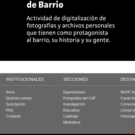
INSTITUCIONALES
SECCIONES
DESTA
Inicio
Exposiciones
MUFF, fes
Quiénes somos
Fotografías del CdF
Canal d
Suscripción
Investigación
Convoca
FAQ
Educativa
Líneas d
Contacto
Catálogo
Fotoviaj
Mediateca