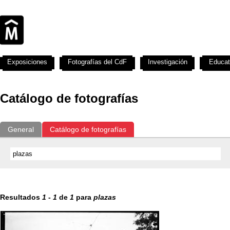
Exposiciones
Fotografías del CdF
Investigación
Educat
Catálogo de fotografías
General
Catálogo de fotografías
Resultados
1
-
1
de
1
para
plazas