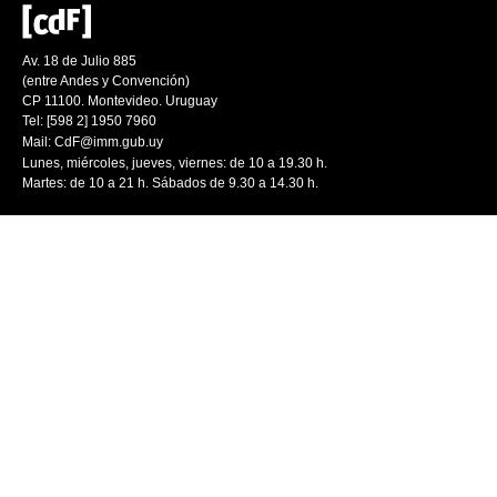
Av. 18 de Julio 885
(entre Andes y Convención)
CP 11100. Montevideo. Uruguay
Tel: [598 2] 1950 7960
Mail:
CdF@imm.gub.uy
Lunes, miércoles, jueves, viernes: de 10 a 19.30 h.
Martes: de 10 a 21 h. Sábados de 9.30 a 14.30 h.