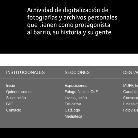
INSTITUCIONALES
SECCIONES
DESTA
Inicio
Exposiciones
MUFF, fes
Quiénes somos
Fotografías del CdF
Canal d
Suscripción
Investigación
Convoca
FAQ
Educativa
Líneas d
Contacto
Catálogo
Fotoviaj
Mediateca