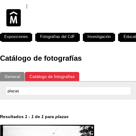
Exposiciones
Fotografías del CdF
Investigación
Educat
Catálogo de fotografías
General
Catálogo de fotografías
Resultados
1
-
1
de
1
para
plazas