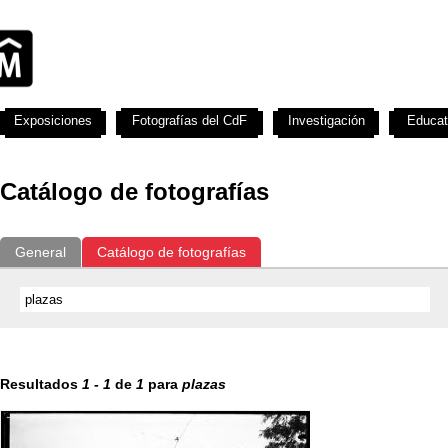
Exposiciones
Fotografías del CdF
Investigación
Educat
Catálogo de fotografías
General
Catálogo de fotografías
Resultados
1
-
1
de
1
para
plazas