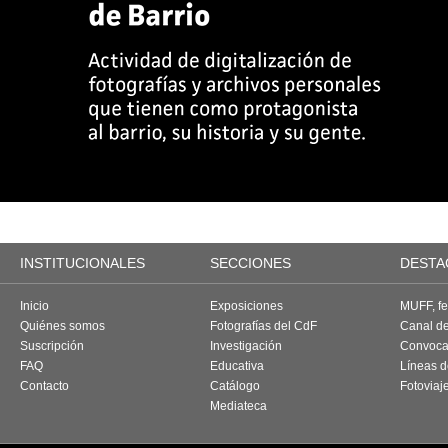
INSTITUCIONALES
SECCIONES
DESTA
Inicio
Exposiciones
MUFF, fes
Quiénes somos
Fotografías del CdF
Canal d
Suscripción
Investigación
Convoca
FAQ
Educativa
Líneas d
Contacto
Catálogo
Fotoviaj
Mediateca