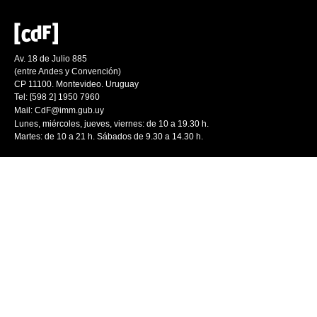
Av. 18 de Julio 885
(entre Andes y Convención)
CP 11100. Montevideo. Uruguay
Tel: [598 2] 1950 7960
Mail:
CdF@imm.gub.uy
Lunes, miércoles, jueves, viernes: de 10 a 19.30 h.
Martes: de 10 a 21 h. Sábados de 9.30 a 14.30 h.