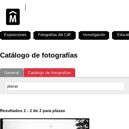
Exposiciones
Fotografías del CdF
Investigación
Educat
Catálogo de fotografías
General
Catálogo de fotografías
Resultados
1
-
1
de
1
para
plazas