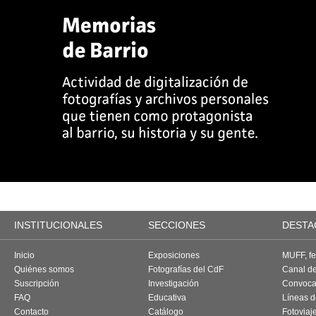
INSTITUCIONALES
SECCIONES
DESTA
Inicio
Exposiciones
MUFF, fes
Quiénes somos
Fotografías del CdF
Canal d
Suscripción
Investigación
Convoca
FAQ
Educativa
Líneas d
Contacto
Catálogo
Fotoviaj