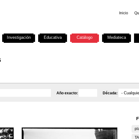
Inicio
Qu
Investigación
Educativa
Catálogo
Mediateca
s
Año exacto:
Década:
F
pl
T