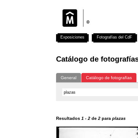
Exposiciones
Fotografías del CdF
Catálogo de fotografía
General
Catálogo de fotografías
Resultados
1
-
2
de
2
para
plazas