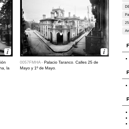
DE
Pa
25
Ar
F
ción
0057FMHA -
Palacio Taranco. Calles 25 de
ha, la
Mayo y 1º de Mayo.
P