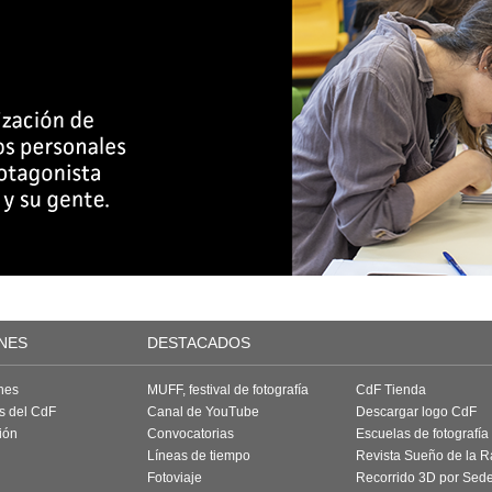
NES
DESTACADOS
nes
MUFF, festival de fotografía
CdF Tienda
as del CdF
Canal de YouTube
Descargar logo CdF
ión
Convocatorias
Escuelas de fotografía
Líneas de tiempo
Revista Sueño de la 
Fotoviaje
Recorrido 3D por Sed