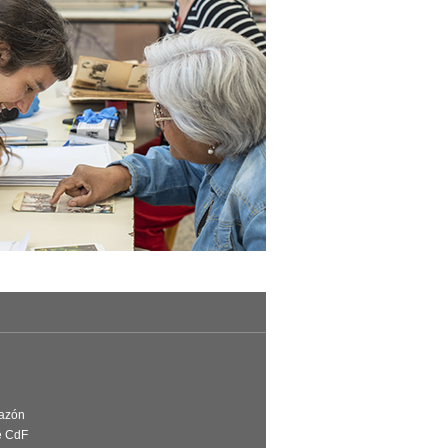
Razón
e CdF