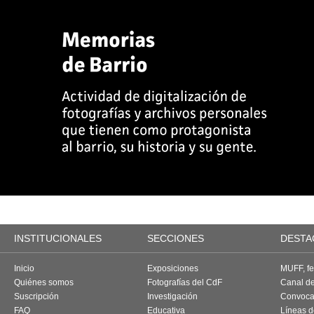
INSTITUCIONALES
SECCIONES
DESTA
Inicio
Exposiciones
MUFF, fes
Quiénes somos
Fotografías del CdF
Canal d
Suscripción
Investigación
Convoca
FAQ
Educativa
Líneas d