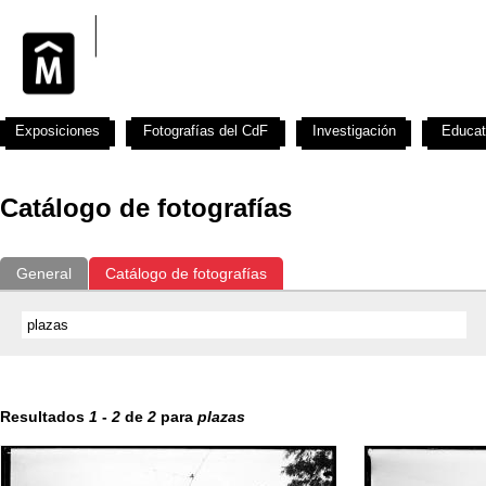
Exposiciones
Fotografías del CdF
Investigación
Educat
Catálogo de fotografías
General
Catálogo de fotografías
Resultados
1
-
2
de
2
para
plazas