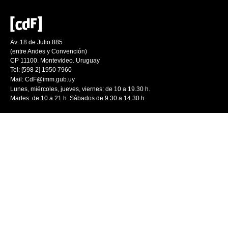
Av. 18 de Julio 885
(entre Andes y Convención)
CP 11100. Montevideo. Uruguay
Tel: [598 2] 1950 7960
Mail:
CdF@imm.gub.uy
Lunes, miércoles, jueves, viernes: de 10 a 19.30 h.
Martes: de 10 a 21 h. Sábados de 9.30 a 14.30 h.