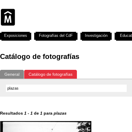
Exposiciones
Fotografías del CdF
Investigación
Educat
Catálogo de fotografías
General
Catálogo de fotografías
Resultados
1
-
1
de
1
para
plazas