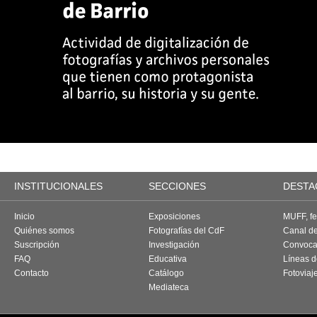
INSTITUCIONALES
SECCIONES
DESTA
Inicio
Exposiciones
MUFF, fes
Quiénes somos
Fotografías del CdF
Canal d
Suscripción
Investigación
Convoca
FAQ
Educativa
Líneas d
Contacto
Catálogo
Fotoviaj
Mediateca