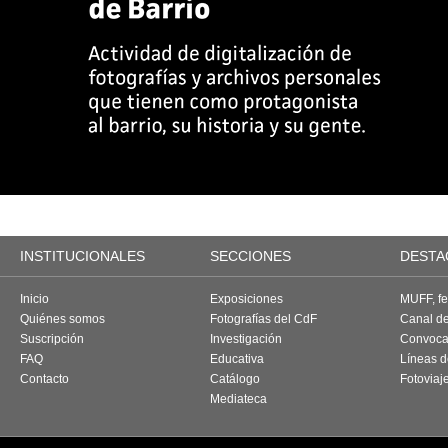
INSTITUCIONALES
SECCIONES
DESTA
Inicio
Exposiciones
MUFF, fes
Quiénes somos
Fotografías del CdF
Canal d
Suscripción
Investigación
Convoca
FAQ
Educativa
Líneas d
Contacto
Catálogo
Fotoviaj
Mediateca