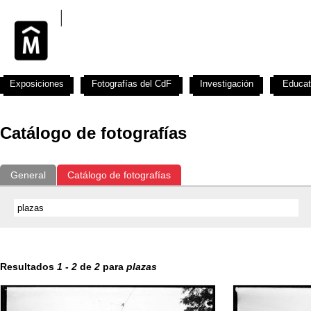
Exposiciones
Fotografías del CdF
Investigación
Educat
Catálogo de fotografías
General
Catálogo de fotografías
Resultados
1
-
2
de
2
para
plazas