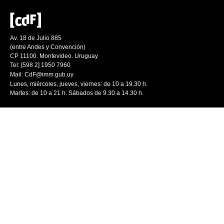
Av. 18 de Julio 885
(entre Andes y Convención)
CP 11100. Montevideo. Uruguay
Tel: [598 2] 1950 7960
Mail:
CdF@imm.gub.uy
Lunes, miércoles, jueves, viernes: de 10 a 19.30 h.
Martes: de 10 a 21 h. Sábados de 9.30 a 14.30 h.