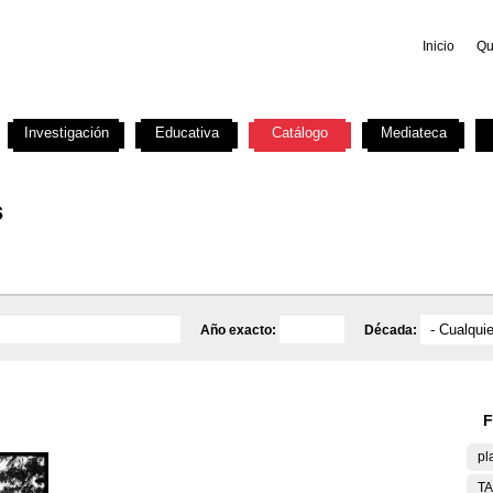
Inicio
Qu
Investigación
Educativa
Catálogo
Mediateca
s
Año exacto:
Década:
F
pl
T