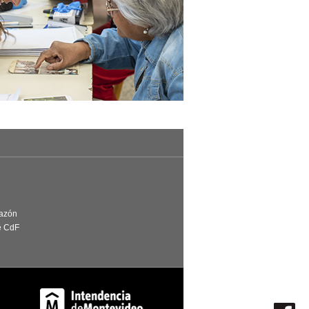
Razón
e CdF