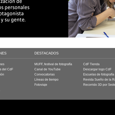
NES
DESTACADOS
nes
MUFF, festival de fotografía
CdF Tienda
as del CdF
Canal de YouTube
Descargar logo CdF
ión
Convocatorias
Escuelas de fotografía
Líneas de tiempo
Revista Sueño de la 
Fotoviaje
Recorrido 3D por Sed
a