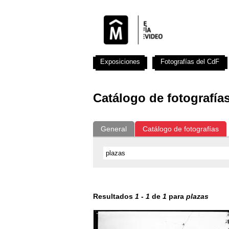
Exposiciones
Fotografías del CdF
Catálogo de fotografía
General
Catálogo de fotografías
Resultados
1
-
1
de
1
para
plazas