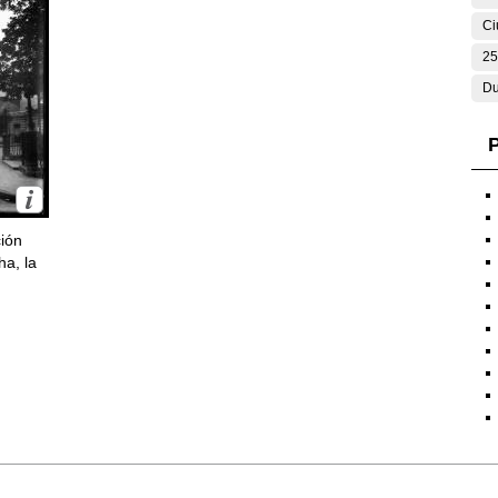
Ci
25
Du
P
ción
ha, la