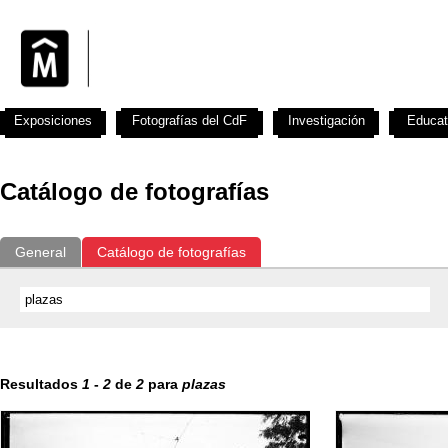
Exposiciones
Fotografías del CdF
Investigación
Educat
Catálogo de fotografías
General
Catálogo de fotografías
Resultados
1
-
2
de
2
para
plazas