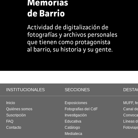
INSTITUCIONALES
SECCIONES
DESTA
Inicio
Exposiciones
MUFF, fes
Quiénes somos
Fotografías del CdF
Canal d
Suscripción
Investigación
Convoca
FAQ
Educativa
Líneas d
Contacto
Catálogo
Fotoviaj
Mediateca