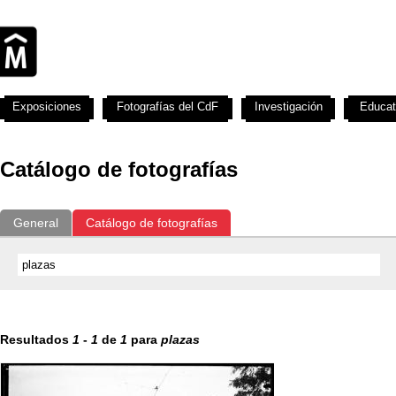
Exposiciones
Fotografías del CdF
Investigación
Educat
Catálogo de fotografías
General
Catálogo de fotografías
Resultados
1
-
1
de
1
para
plazas