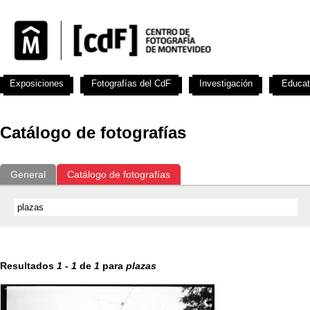
Exposiciones
Fotografías del CdF
Investigación
Educat
Catálogo de fotografías
General
Catálogo de fotografías
Resultados
1
-
1
de
1
para
plazas