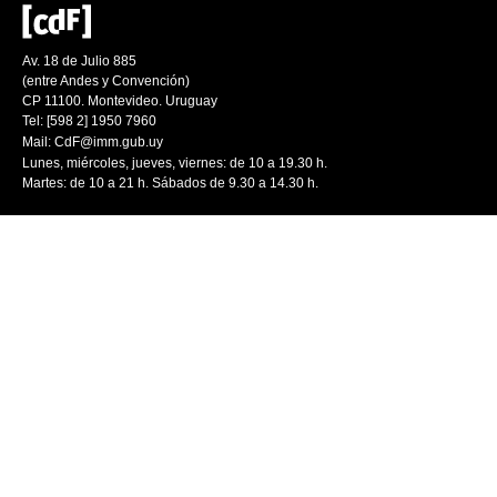
Av. 18 de Julio 885
(entre Andes y Convención)
CP 11100. Montevideo. Uruguay
Tel: [598 2] 1950 7960
Mail:
CdF@imm.gub.uy
Lunes, miércoles, jueves, viernes: de 10 a 19.30 h.
Martes: de 10 a 21 h. Sábados de 9.30 a 14.30 h.