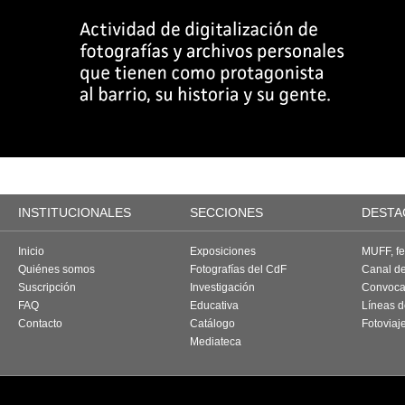
INSTITUCIONALES
SECCIONES
DESTA
Inicio
Exposiciones
MUFF, fes
Quiénes somos
Fotografías del CdF
Canal d
Suscripción
Investigación
Convoca
FAQ
Educativa
Líneas d
Contacto
Catálogo
Fotoviaj
Mediateca