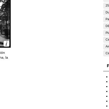
25
Du
Pa
DE
Pl
Ci
Ar
ción
Ci
ha, la
P