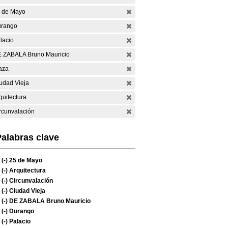
 de Mayo
rango
lacio
 ZABALA Bruno Mauricio
aza
udad Vieja
quitectura
rcunvalación
alabras clave
(-)
25 de Mayo
(-)
Arquitectura
(-)
Circunvalación
(-)
Ciudad Vieja
(-)
DE ZABALA Bruno Mauricio
(-)
Durango
(-)
Palacio