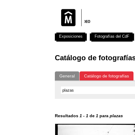
Exposiciones
Fotografías del CdF
Catálogo de fotografía
General
Catálogo de fotografías
Resultados
1
-
1
de
1
para
plazas