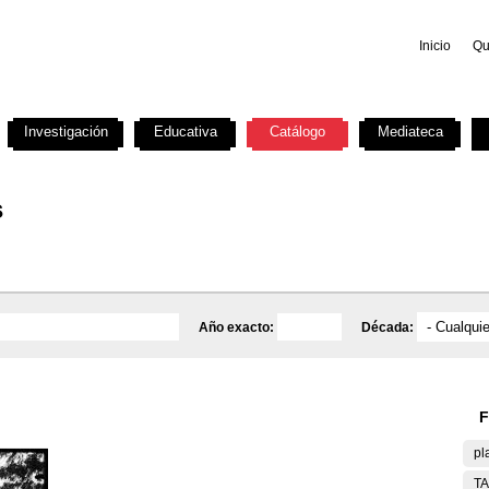
Inicio
Qu
Investigación
Educativa
Catálogo
Mediateca
s
Año exacto:
Década:
F
pl
T