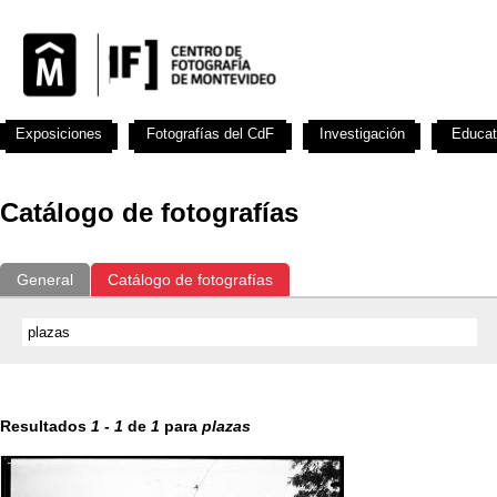
Exposiciones
Fotografías del CdF
Investigación
Educat
Catálogo de fotografías
General
Catálogo de fotografías
Resultados
1
-
1
de
1
para
plazas