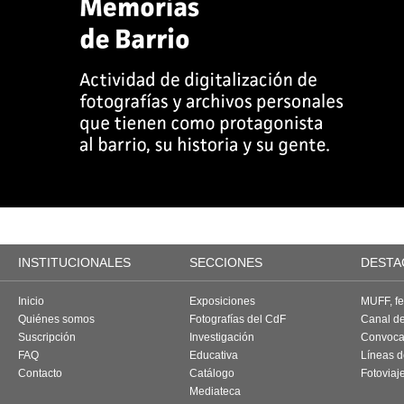
INSTITUCIONALES
SECCIONES
DESTA
Inicio
Exposiciones
MUFF, fes
Quiénes somos
Fotografías del CdF
Canal d
Suscripción
Investigación
Convoca
FAQ
Educativa
Líneas d
Contacto
Catálogo
Fotoviaj
Mediateca