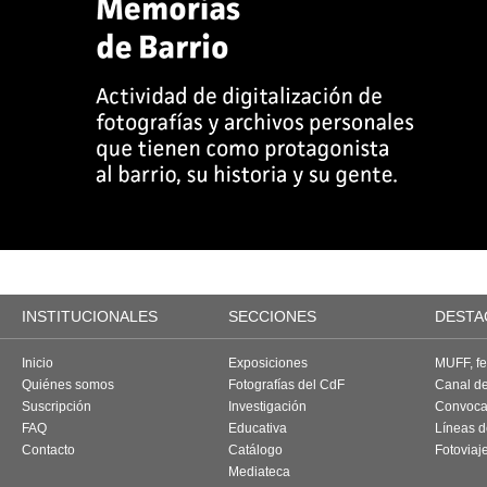
INSTITUCIONALES
SECCIONES
DESTA
Inicio
Exposiciones
MUFF, fes
Quiénes somos
Fotografías del CdF
Canal d
Suscripción
Investigación
Convoca
FAQ
Educativa
Líneas d
Contacto
Catálogo
Fotoviaj
Mediateca