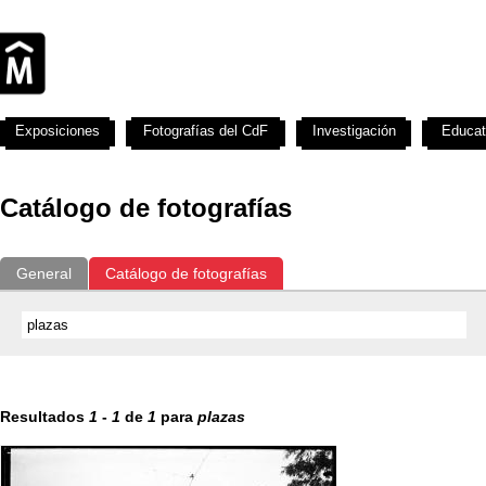
Exposiciones
Fotografías del CdF
Investigación
Educat
Catálogo de fotografías
General
Catálogo de fotografías
Resultados
1
-
1
de
1
para
plazas