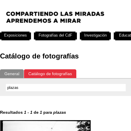
Exposiciones
Fotografías del CdF
Investigación
Educat
Catálogo de fotografías
General
Catálogo de fotografías
Resultados
1
-
1
de
1
para
plazas