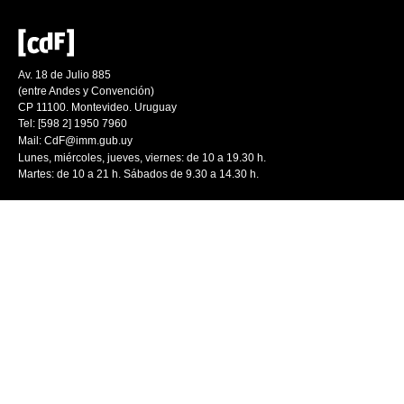
Av. 18 de Julio 885
(entre Andes y Convención)
CP 11100. Montevideo. Uruguay
Tel: [598 2] 1950 7960
Mail:
CdF@imm.gub.uy
Lunes, miércoles, jueves, viernes: de 10 a 19.30 h.
Martes: de 10 a 21 h. Sábados de 9.30 a 14.30 h.