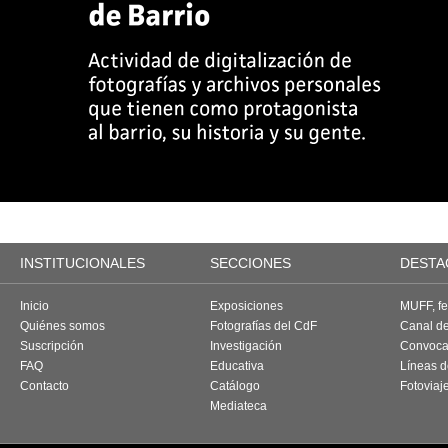
INSTITUCIONALES
SECCIONES
DESTA
Inicio
Exposiciones
MUFF, fes
Quiénes somos
Fotografías del CdF
Canal d
Suscripción
Investigación
Convoca
FAQ
Educativa
Líneas d
Contacto
Catálogo
Fotoviaj
Mediateca