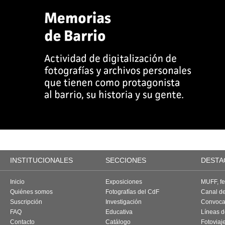
INSTITUCIONALES
SECCIONES
DESTA
Inicio
Exposiciones
MUFF, fes
Quiénes somos
Fotografías del CdF
Canal d
Suscripción
Investigación
Convoca
FAQ
Educativa
Líneas d
Contacto
Catálogo
Fotoviaj