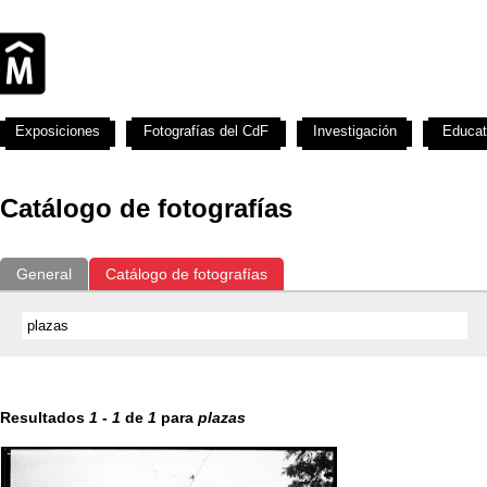
Exposiciones
Fotografías del CdF
Investigación
Educat
Catálogo de fotografías
General
Catálogo de fotografías
Resultados
1
-
1
de
1
para
plazas