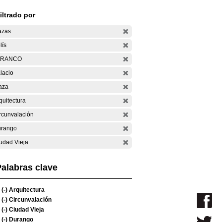
iltrado por
azas
lís
ARANCO
lacio
aza
quitectura
rcunvalación
rango
udad Vieja
alabras clave
(-)
Arquitectura
(-)
Circunvalación
(-)
Ciudad Vieja
(-)
Durango