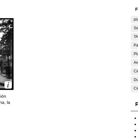
F
pl
So
T
Pa
Pl
Ar
Ci
Du
Ci
ción
ha, la
P