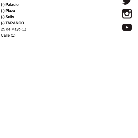
(-)
Palacio
(-)
Plaza
(-)
Solís
(-)
TARANCO
25 de Mayo (1)
Calle (1)
DE ZABALA Bruno Mauricio (1)