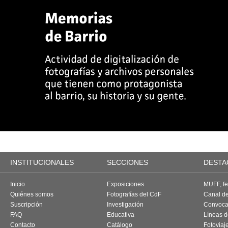
INSTITUCIONALES
SECCIONES
DESTA
Inicio
Exposiciones
MUFF, fes
Quiénes somos
Fotografías del CdF
Canal d
Suscripción
Investigación
Convoca
FAQ
Educativa
Líneas d
Contacto
Catálogo
Fotoviaj