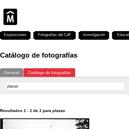
Exposiciones
Fotografías del CdF
Investigación
Educat
Catálogo de fotografías
General
Catálogo de fotografías
Resultados
1
-
1
de
1
para
plazas