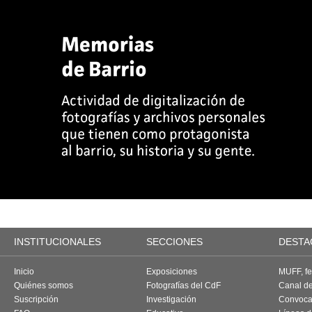
INSTITUCIONALES
SECCIONES
DESTA
Inicio
Exposiciones
MUFF, fes
Quiénes somos
Fotografías del CdF
Canal d
Suscripción
Investigación
Convoca