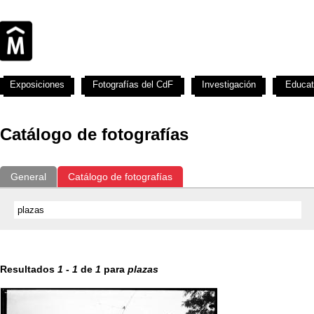
Exposiciones
Fotografías del CdF
Investigación
Educat
Catálogo de fotografías
General
Catálogo de fotografías
Resultados
1
-
1
de
1
para
plazas