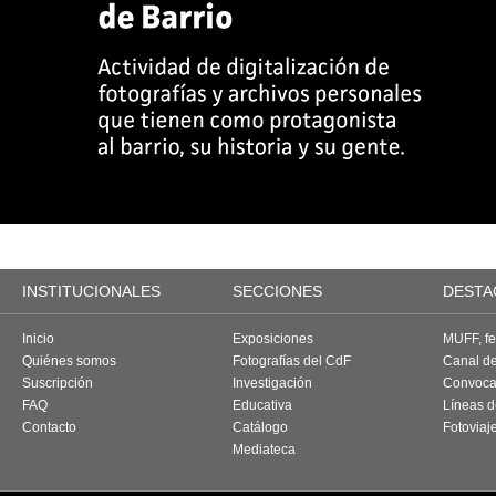
INSTITUCIONALES
SECCIONES
DESTA
Inicio
Exposiciones
MUFF, fes
Quiénes somos
Fotografías del CdF
Canal d
Suscripción
Investigación
Convoca
FAQ
Educativa
Líneas d
Contacto
Catálogo
Fotoviaj
Mediateca