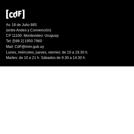
Av. 18 de Julio 885
(entre Andes y Convención)
CP 11100. Montevideo. Uruguay
Tel: [598 2] 1950 7960
Mail:
CdF@imm.gub.uy
Lunes, miércoles, jueves, viernes: de 10 a 19.30 h.
Martes: de 10 a 21 h. Sábados de 9.30 a 14.30 h.