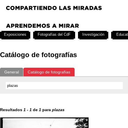
Exposiciones
Fotografías del CdF
Investigación
Educat
Catálogo de fotografías
General
Catálogo de fotografías
Resultados
1
-
1
de
1
para
plazas