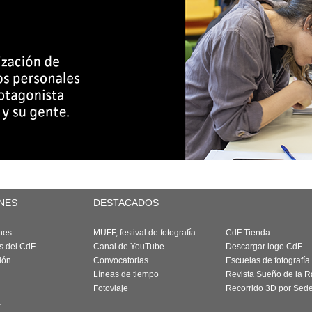
NES
DESTACADOS
nes
MUFF, festival de fotografía
CdF Tienda
as del CdF
Canal de YouTube
Descargar logo CdF
ión
Convocatorias
Escuelas de fotografía
Líneas de tiempo
Revista Sueño de la 
Fotoviaje
Recorrido 3D por Sed
a