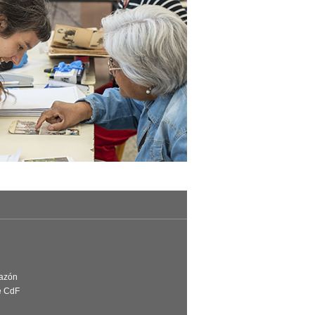
Razón
e CdF