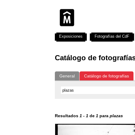
Exposiciones
Fotografías del CdF
Catálogo de fotografía
General
Catálogo de fotografías
Resultados
1
-
1
de
1
para
plazas