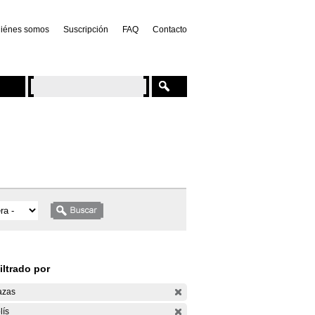
iénes somos
Suscripción
FAQ
Contacto
iltrado por
azas
lís