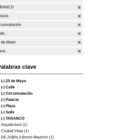
ARANCO
lacio
rcunvalación
lle
 de Mayo
aza
alabras clave
(-)
25 de Mayo
(-)
Calle
(-)
Circunvalación
(-)
Palacio
(-)
Plaza
(-)
Solís
(-)
TARANCO
Arquitectura (1)
Ciudad Vieja (1)
DE ZABALA Bruno Mauricio (1)