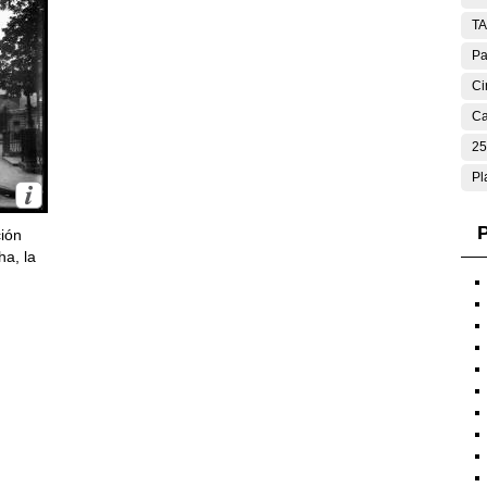
T
Pa
Ci
Ca
25
Pl
P
ción
ha, la