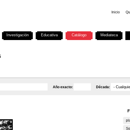
Inicio
Qu
Investigación
Educativa
Catálogo
Mediateca
s
Año exacto:
Década:
F
pl
So