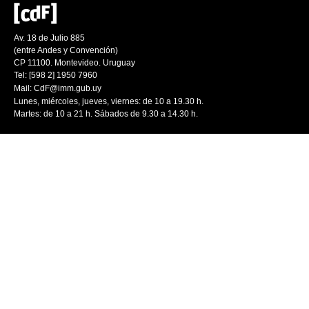
Av. 18 de Julio 885
(entre Andes y Convención)
CP 11100. Montevideo. Uruguay
Tel: [598 2] 1950 7960
Mail:
CdF@imm.gub.uy
Lunes, miércoles, jueves, viernes: de 10 a 19.30 h.
Martes: de 10 a 21 h. Sábados de 9.30 a 14.30 h.