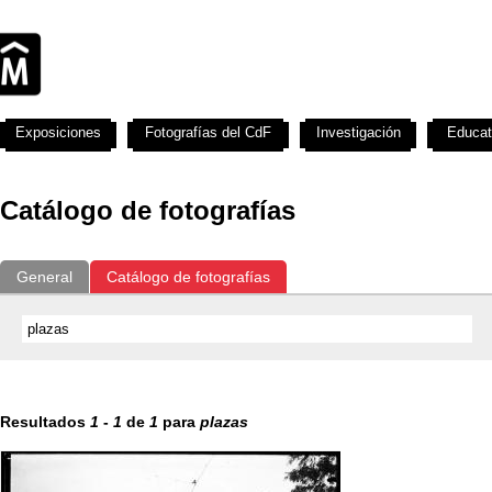
Exposiciones
Fotografías del CdF
Investigación
Educat
Catálogo de fotografías
General
Catálogo de fotografías
Resultados
1
-
1
de
1
para
plazas