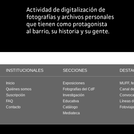
INSTITUCIONALES
SECCIONES
DESTA
Inicio
Exposiciones
MUFF, fes
Quiénes somos
Fotografías del CdF
Canal d
Suscripción
Investigación
Convoca
FAQ
Educativa
Líneas d
Contacto
Catálogo
Fotoviaj
Mediateca