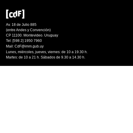
Av. 18 de Julio 885
(entre Andes y Convención)
CP 11100. Montevideo. Uruguay
Tel: [598 2] 1950 7960
Mail:
CdF@imm.gub.uy
Lunes, miércoles, jueves, viernes: de 10 a 19.30 h.
Martes: de 10 a 21 h. Sábados de 9.30 a 14.30 h.