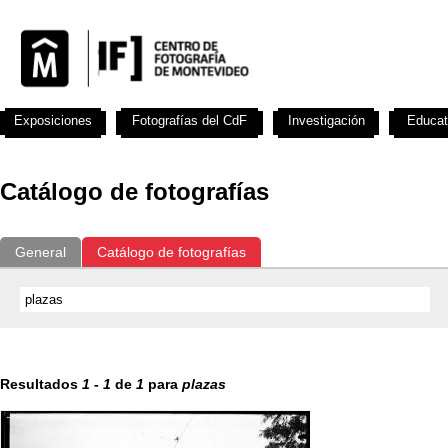
Exposiciones
Fotografías del CdF
Investigación
Educat
Catálogo de fotografías
General
Catálogo de fotografías
Resultados
1
-
1
de
1
para
plazas