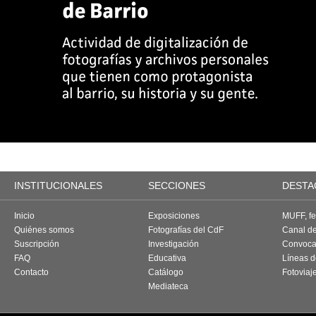
INSTITUCIONALES
SECCIONES
DESTA
Inicio
Exposiciones
MUFF, fes
Quiénes somos
Fotografías del CdF
Canal d
Suscripción
Investigación
Convoca
FAQ
Educativa
Líneas d
Contacto
Catálogo
Fotoviaj
Mediateca