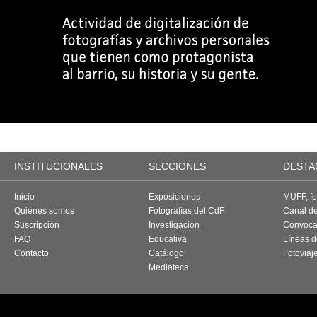
INSTITUCIONALES
SECCIONES
DESTA
Inicio
Exposiciones
MUFF, fes
Quiénes somos
Fotografías del CdF
Canal d
Suscripción
Investigación
Convoca
FAQ
Educativa
Líneas d
Contacto
Catálogo
Fotoviaj
Mediateca