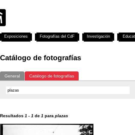
Exposiciones
Fotografías del CdF
Investigación
Educat
Catálogo de fotografías
General
Catálogo de fotografías
Resultados
1
-
1
de
1
para
plazas