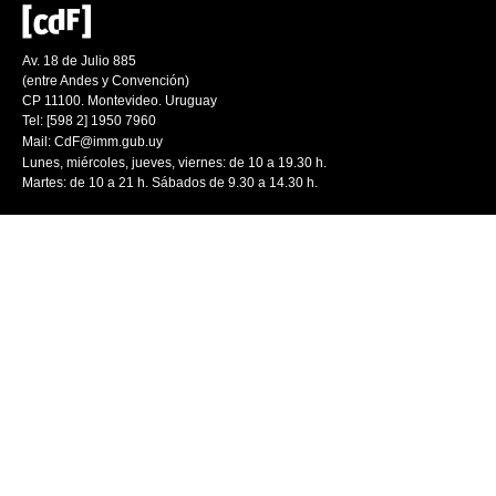
Av. 18 de Julio 885
(entre Andes y Convención)
CP 11100. Montevideo. Uruguay
Tel: [598 2] 1950 7960
Mail:
CdF@imm.gub.uy
Lunes, miércoles, jueves, viernes: de 10 a 19.30 h.
Martes: de 10 a 21 h. Sábados de 9.30 a 14.30 h.