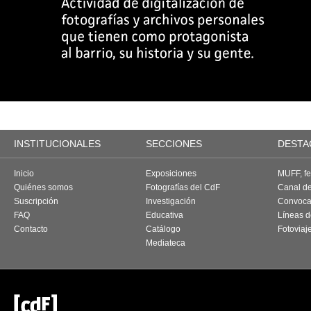
INSTITUCIONALES
SECCIONES
DESTA
Inicio
Exposiciones
MUFF, fes
Quiénes somos
Fotografías del CdF
Canal d
Suscripción
Investigación
Convoca
FAQ
Educativa
Líneas d
Contacto
Catálogo
Fotoviaj
Mediateca