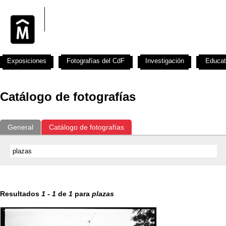
Exposiciones
Fotografías del CdF
Investigación
Educat
Catálogo de fotografías
General
Catálogo de fotografías
Resultados
1
-
1
de
1
para
plazas