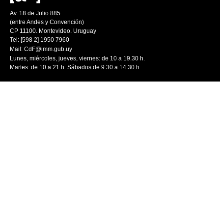
Av. 18 de Julio 885
(entre Andes y Convención)
CP 11100. Montevideo. Uruguay
Tel: [598 2] 1950 7960
Mail:
CdF@imm.gub.uy
Lunes, miércoles, jueves, viernes: de 10 a 19.30 h.
Martes: de 10 a 21 h. Sábados de 9.30 a 14.30 h.