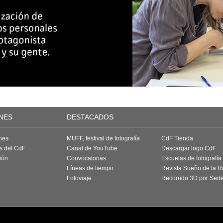
NES
DESTACADOS
nes
MUFF, festival de fotografía
CdF Tienda
as del CdF
Canal de YouTube
Descargar logo CdF
ión
Convocatorias
Escuelas de fotografía
Líneas de tiempo
Revista Sueño de la 
Fotoviaje
Recorrido 3D por Sed
a