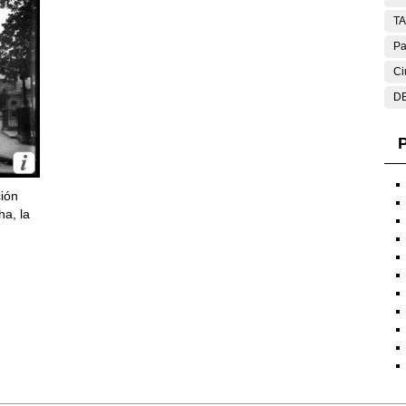
T
Pa
Ci
DE
P
ción
ha, la