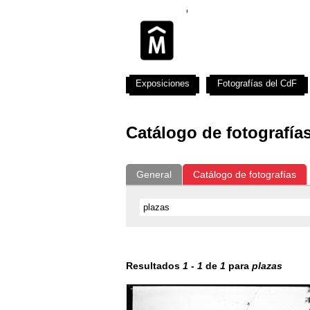
Exposiciones
Fotografías del CdF
Catálogo de fotografía
General
Catálogo de fotografías
Resultados
1
-
1
de
1
para
plazas