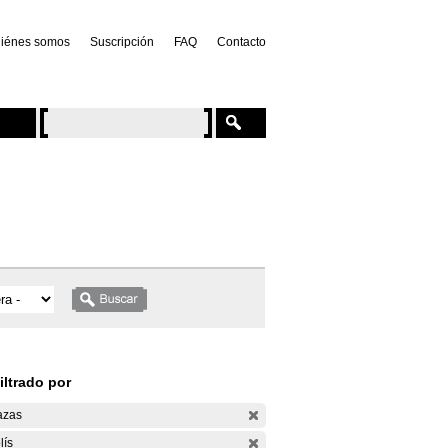
iénes somos
Suscripción
FAQ
Contacto
iltrado por
azas
lís