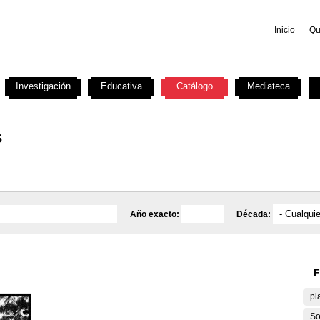
Inicio
Qu
Investigación
Educativa
Catálogo
Mediateca
s
Año exacto:
Década:
F
pl
So