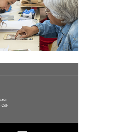
Razón
e CdF