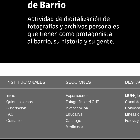
INSTITUCIONALES
SECCIONES
DESTA
Inicio
Exposiciones
MUFF, fes
Quiénes somos
Fotografías del CdF
Canal d
Suscripción
Investigación
Convoca
FAQ
Educativa
Líneas d
Contacto
Catálogo
Fotoviaj
Mediateca