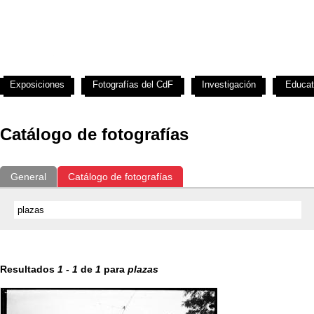
Exposiciones
Fotografías del CdF
Investigación
Educat
Catálogo de fotografías
General
Catálogo de fotografías
Resultados
1
-
1
de
1
para
plazas