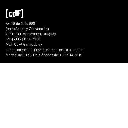
Av. 18 de Julio 885
(entre Andes y Convención)
CP 11100. Montevideo. Uruguay
Tel: [598 2] 1950 7960
Mail:
CdF@imm.gub.uy
Lunes, miércoles, jueves, viernes: de 10 a 19.30 h.
Martes: de 10 a 21 h. Sábados de 9.30 a 14.30 h.