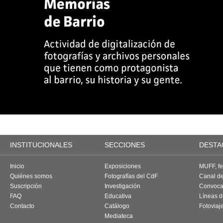
INSTITUCIONALES
SECCIONES
DESTA
Inicio
Exposiciones
MUFF, fes
Quiénes somos
Fotografías del CdF
Canal d
Suscripción
Investigación
Convoca
FAQ
Educativa
Líneas d
Contacto
Catálogo
Fotoviaj
Mediateca