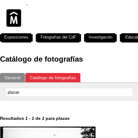
Exposiciones
Fotografías del CdF
Investigación
Educat
Catálogo de fotografías
General
Catálogo de fotografías
Resultados
1
-
1
de
1
para
plazas