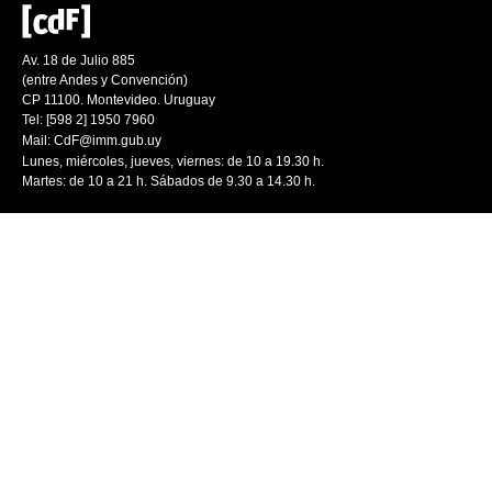
Av. 18 de Julio 885
(entre Andes y Convención)
CP 11100. Montevideo. Uruguay
Tel: [598 2] 1950 7960
Mail:
CdF@imm.gub.uy
Lunes, miércoles, jueves, viernes: de 10 a 19.30 h.
Martes: de 10 a 21 h. Sábados de 9.30 a 14.30 h.