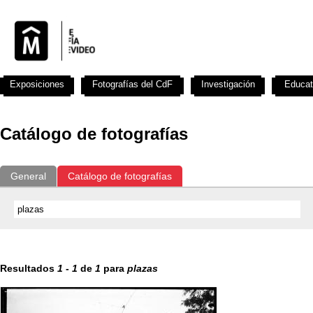
Exposiciones
Fotografías del CdF
Investigación
Educat
Catálogo de fotografías
General
Catálogo de fotografías
Resultados
1
-
1
de
1
para
plazas