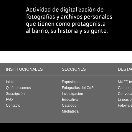
INSTITUCIONALES
SECCIONES
DESTA
Inicio
Exposiciones
MUFF, fes
Quiénes somos
Fotografías del CdF
Canal d
Suscripción
Investigación
Convoca
FAQ
Educativa
Líneas d
Contacto
Catálogo
Fotoviaj
Mediateca