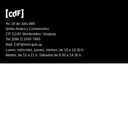
Av. 18 de Julio 885
(entre Andes y Convención)
CP 11100. Montevideo. Uruguay
Tel: [598 2] 1950 7960
Mail:
CdF@imm.gub.uy
Lunes, miércoles, jueves, viernes: de 10 a 19.30 h.
Martes: de 10 a 21 h. Sábados de 9.30 a 14.30 h.