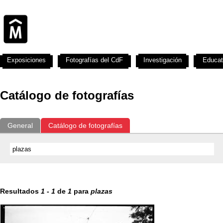
Exposiciones
Fotografías del CdF
Investigación
Educat
Catálogo de fotografías
General
Catálogo de fotografías
Resultados
1
-
1
de
1
para
plazas