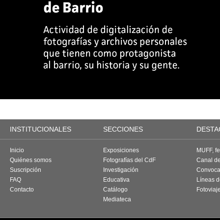
INSTITUCIONALES
SECCIONES
DESTA
Inicio
Exposiciones
MUFF, fes
Quiénes somos
Fotografías del CdF
Canal d
Suscripción
Investigación
Convoca
FAQ
Educativa
Líneas d
Contacto
Catálogo
Fotoviaj
Mediateca