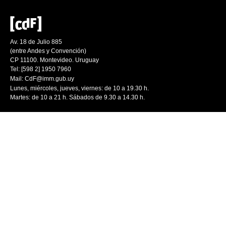
Av. 18 de Julio 885
(entre Andes y Convención)
CP 11100. Montevideo. Uruguay
Tel: [598 2] 1950 7960
Mail:
CdF@imm.gub.uy
Lunes, miércoles, jueves, viernes: de 10 a 19.30 h.
Martes: de 10 a 21 h. Sábados de 9.30 a 14.30 h.