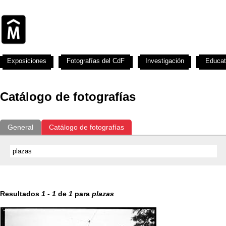
Exposiciones
Fotografías del CdF
Investigación
Educat
Catálogo de fotografías
General
Catálogo de fotografías
Resultados
1
-
1
de
1
para
plazas