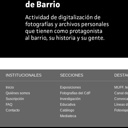
INSTITUCIONALES
SECCIONES
DESTA
Inicio
Exposiciones
MUFF, fes
Quiénes somos
Fotografías del CdF
Canal d
Suscripción
Investigación
Convoca
FAQ
Educativa
Líneas d
Contacto
Catálogo
Fotoviaj
Mediateca