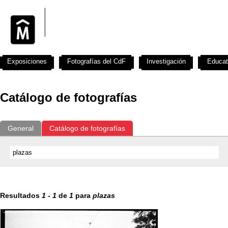
Exposiciones
Fotografías del CdF
Investigación
Educat
Catálogo de fotografías
General
Catálogo de fotografías
Resultados
1
-
1
de
1
para
plazas