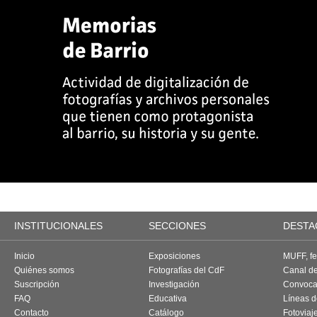
INSTITUCIONALES
SECCIONES
DESTA
Inicio
Exposiciones
MUFF, fes
Quiénes somos
Fotografías del CdF
Canal d
Suscripción
Investigación
Convoca
FAQ
Educativa
Líneas d
Contacto
Catálogo
Fotoviaj