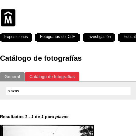
Exposiciones
Fotografías del CdF
Investigación
Educat
Catálogo de fotografías
General
Catálogo de fotografías
Resultados
1
-
1
de
1
para
plazas