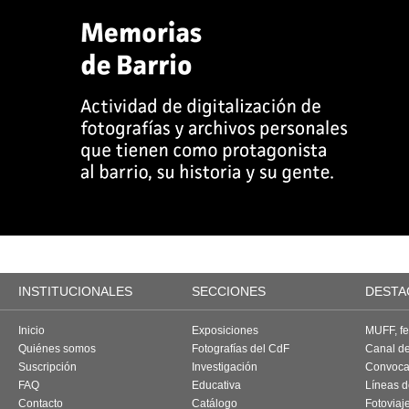
INSTITUCIONALES
SECCIONES
DESTA
Inicio
Exposiciones
MUFF, fes
Quiénes somos
Fotografías del CdF
Canal d
Suscripción
Investigación
Convoca
FAQ
Educativa
Líneas d
Contacto
Catálogo
Fotoviaj