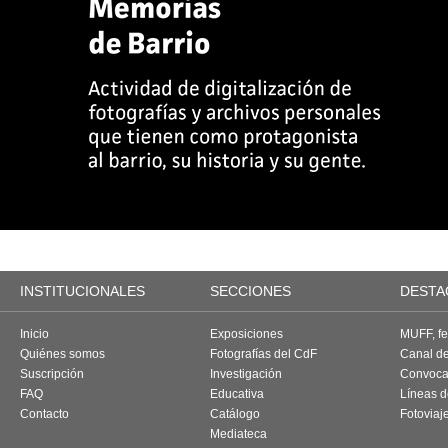
INSTITUCIONALES
SECCIONES
DESTA
Inicio
Exposiciones
MUFF, fes
Quiénes somos
Fotografías del CdF
Canal d
Suscripción
Investigación
Convoca
FAQ
Educativa
Líneas d
Contacto
Catálogo
Fotoviaj
Mediateca