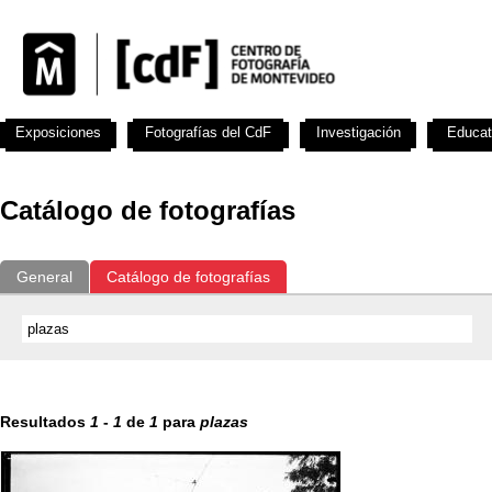
Exposiciones
Fotografías del CdF
Investigación
Educat
Catálogo de fotografías
General
Catálogo de fotografías
Resultados
1
-
1
de
1
para
plazas